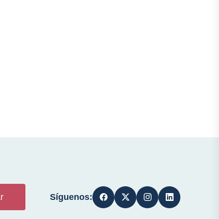
Síguenos:
r