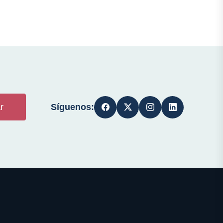
Síguenos:
r